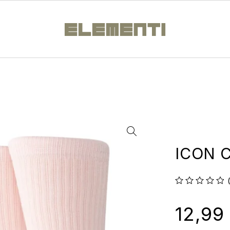
ICON 
su 5
12,99