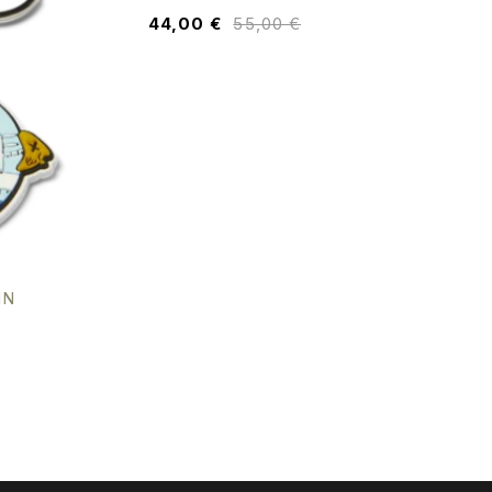
44,00
€
55,00
€
IN