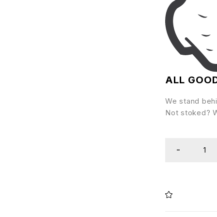
ALL GOO
We stand behi
Not stoked? We