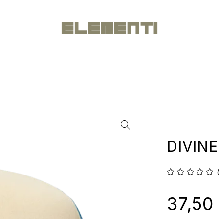
T
DIVIN
su 5
37,50