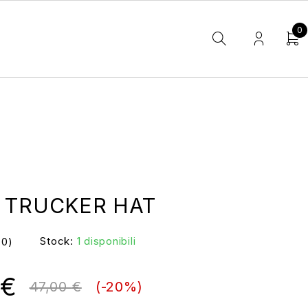
0
E TRUCKER HAT
Stock:
1 disponibili
(0)
€
47,00
€
(-
20
%)