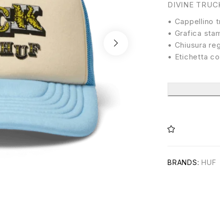
DIVINE TRUC
• Cappellino t
• Grafica stam
• Chiusura reg
• Etichetta co
BRANDS:
HUF