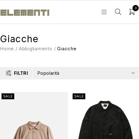
0
Giacche
Home
/
Abbigliamento
/
Giacche
FILTRI
Popolarità
SALE
SALE