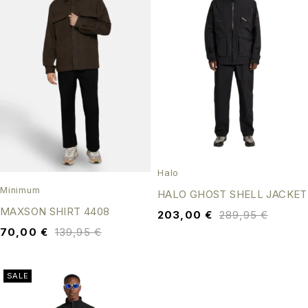
Halo
Minimum
HALO GHOST SHELL JACKET
MAXSON SHIRT 4408
203,00
€
289,95
€
70,00
€
139,95
€
SALE