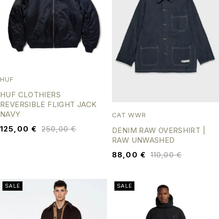
HUF
HUF CLOTHIERS
REVERSIBLE FLIGHT JACK
NAVY
CAT WWR
125,00
€
250,00
€
DENIM RAW OVERSHIRT |
RAW UNWASHED
88,00
€
110,00
€
SALE
SALE