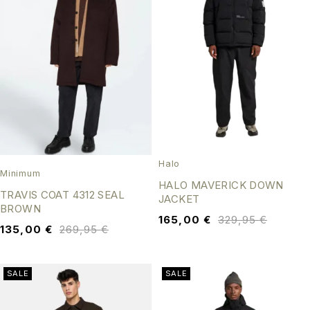
Halo
Minimum
HALO MAVERICK DOWN
TRAVIS COAT 4312 SEAL
JACKET
BROWN
165,00
€
329,95
€
135,00
€
269,95
€
SALE
SALE