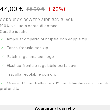
su 5
44,00
€
55,00
€
(-
20
%)
CORDUROY BOWERY SIDE BAG BLACK
100% velluto a coste di cotone
Caratteristiche
Ampio scomparto principale con doppia zip
Tasca frontale con zip
Patch in gomma con logo
Elastico frontale regolabile porta cavi
Tracolla regolabile con clip
Misure: 17 cm di altezza x 12 cm di larghezza x 5 cm di
profondità
Aggiungi al carrello