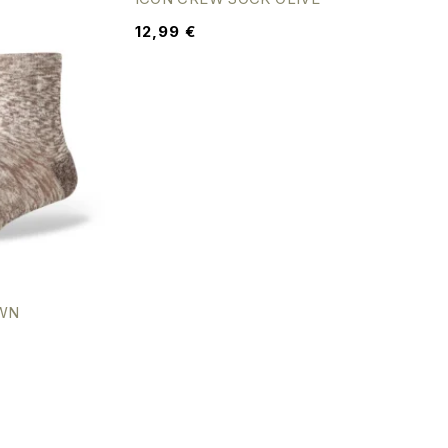
12,99
€
WN