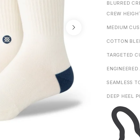
BLURRED CR
CREW HEIGH
MEDIUM CUS
COTTON BLE
TARGETED C
ENGINEERED
SEAMLESS T
DEEP HEEL 