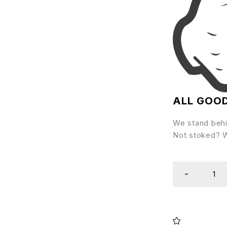
ALL GOO
We stand behi
Not stoked? We