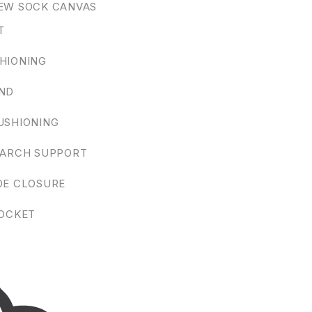
EW SOCK CANVAS
T
HIONING
ND
USHIONING
 ARCH SUPPORT
OE CLOSURE
POCKET