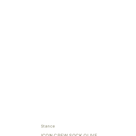
Stance
ICON CREW SOCK OLIVE