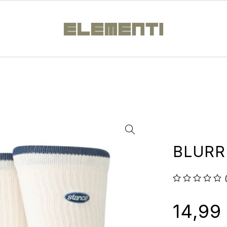
BLURR
su 5
14,99