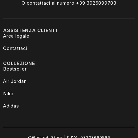
O contattaci al numero +39
3926899783
ASSISTENZA CLIENTI
Area legale
Contattaci
COLLEZIONE
Bestseller
Air Jordan
Nike
Adidas
©Elementi Store | P.IVA: 03203660596