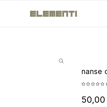
nanse 
su 5
50,0