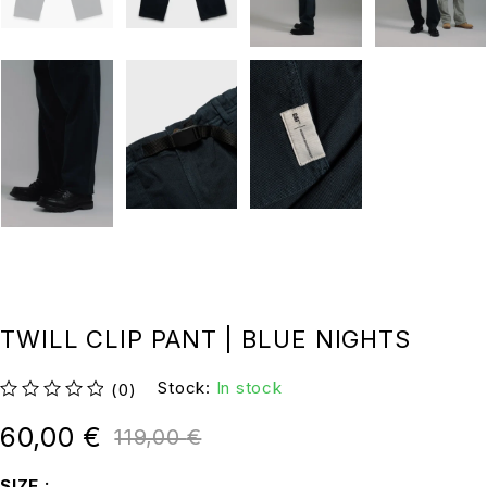
TWILL CLIP PANT | BLUE NIGHTS
Stock:
In stock
(0)
su 5
60,00
€
119,00
€
SIZE