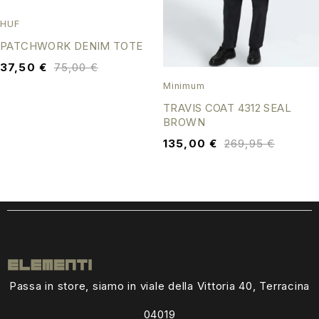
HUF
PATCHWORK DENIM TOTE
37,50
€
75,00
€
Minimum
TRAVIS COAT 4312 SEAL
BROWN
135,00
€
269,95
€
Passa in store, siamo in viale della Vittoria 40, Terracina
04019