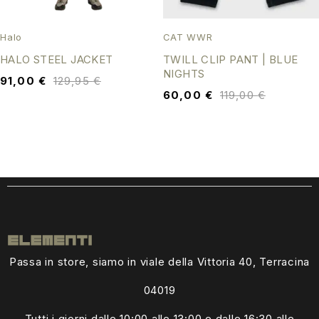
Halo
CAT WWR
HALO STEEL JACKET
TWILL CLIP PANT | BLUE
NIGHTS
91,00
€
129,95
€
60,00
€
119,00
€
Passa in store, siamo in viale della Vittoria 40, Terracina
04019
Tutti i giorni dalle
10:00 alle 13:00
e dalle 16:30 alle