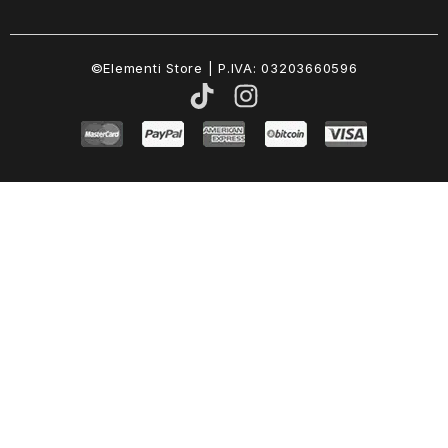
©Elementi Store | P.IVA: 03203660596