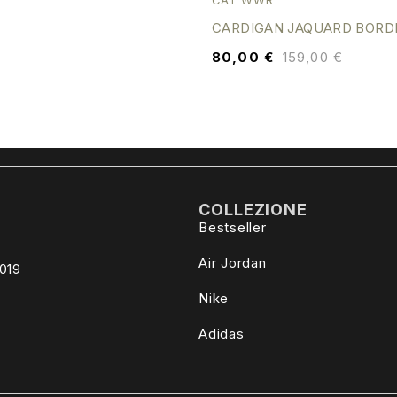
CAT WWR
CARDIGAN JAQUARD BORD
80,00
€
159,00
€
COLLEZIONE
Bestseller
Air Jordan
4019
Nike
Adidas