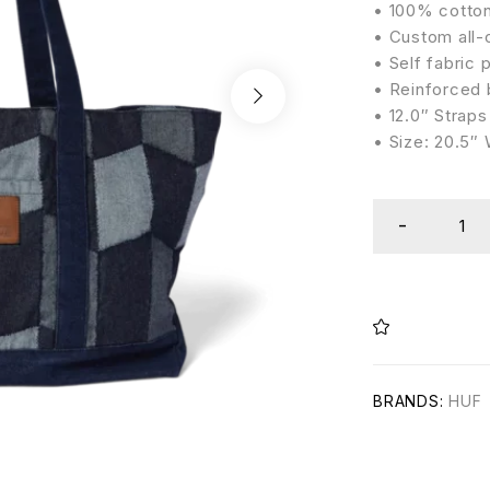
• 100% cotton
• Custom all-
• Self fabric 
• Reinforced 
• 12.0″ Straps
• Size: 20.5″ 
BRANDS:
HUF