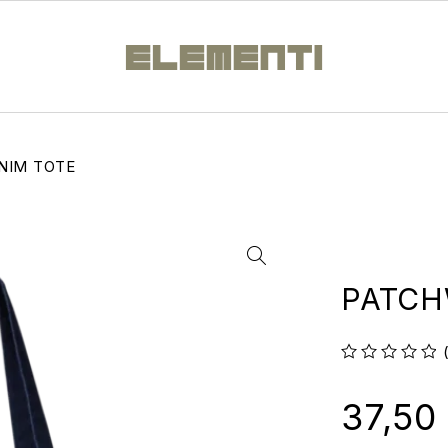
NIM TOTE
PATCH
su 5
37,50