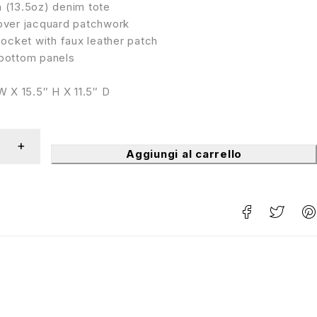
 (13.5oz) denim tote
over jacquard patchwork
pocket with faux leather patch
bottom panels
W X 15.5″ H X 11.5″ D
Aggiungi al carrello