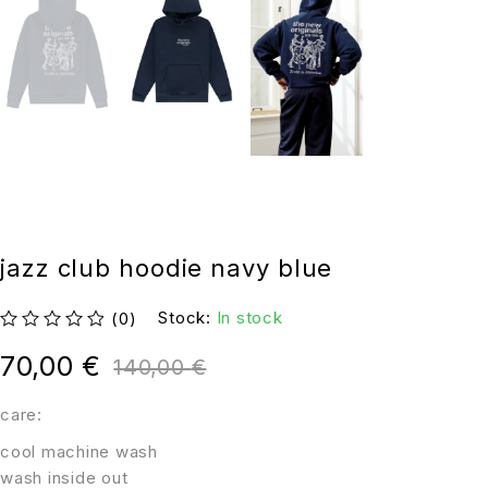
jazz club hoodie navy blue
Stock:
In stock
(0)
su 5
70,00
€
140,00
€
care:
cool machine wash
wash inside out