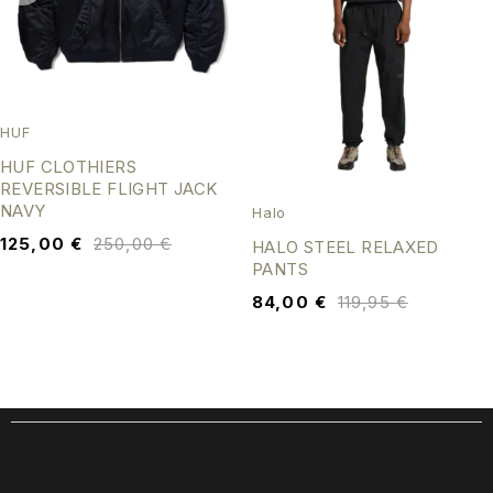
HUF
HUF CLOTHIERS
REVERSIBLE FLIGHT JACK
NAVY
Halo
125,00
€
250,00
€
HALO STEEL RELAXED
PANTS
84,00
€
119,95
€