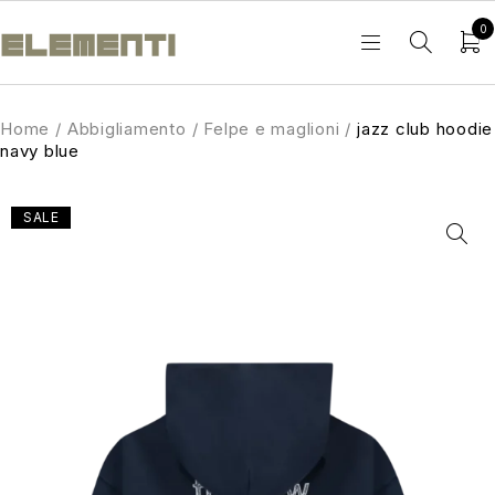
0
Home
/
Abbigliamento
/
Felpe e maglioni
/
jazz club hoodie
navy blue
SALE