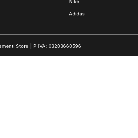
Nike
Adidas
ementi Store | P.IVA: 03203660596