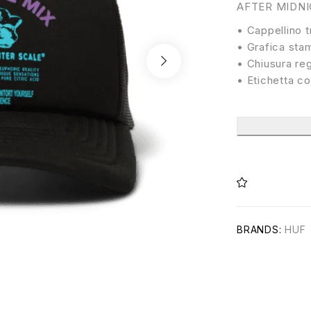
AFTER MIDN
• Cappellino t
• Grafica stam
• Chiusura reg
• Etichetta co
BRANDS:
HUF