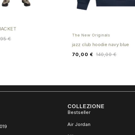
JACKET
The New Originals
,95
€
jazz club hoodie navy blue
70,00
€
140,00
€
COLLEZIONE
Bestseller
Air Jordan
4019