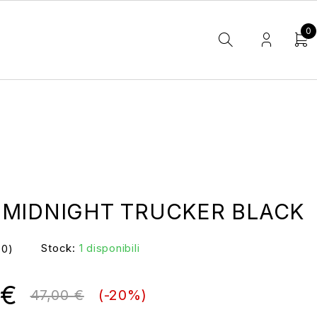
0
 MIDNIGHT TRUCKER BLACK
Stock:
1 disponibili
(0)
€
47,00
€
(-
20
%)