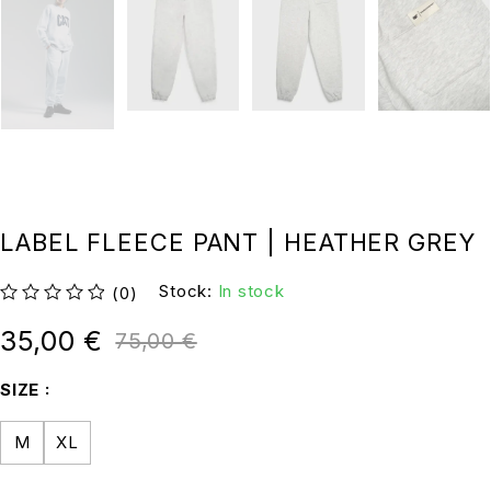
LABEL FLEECE PANT | HEATHER GREY
Stock:
In stock
(0)
su 5
35,00
€
75,00
€
SIZE
M
XL