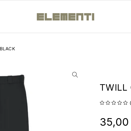
 BLACK
TWILL
su 5
35,0