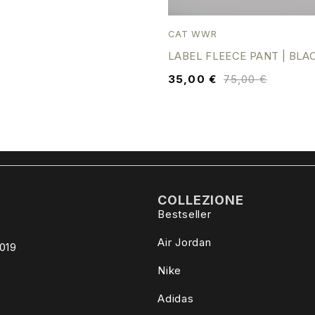
CAT WWR
LABEL FLEECE PANT | BLA
35,00
€
75,00
€
COLLEZIONE
Bestseller
Air Jordan
4019
Nike
Adidas