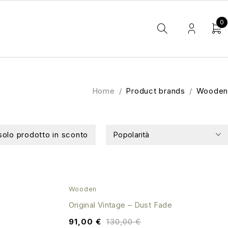
0
Home
/
Product brands
/
Wooden
solo prodotto in sconto
Popolarità
SALE
Wooden
Original Vintage – Dust Fade
91,00
€
130,00
€