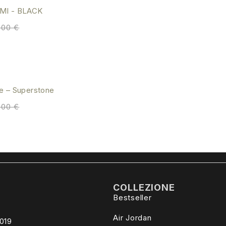
MI - BLACK
,00
€
ge – Superstone
,00
€
COLLEZIONE
Bestseller
Air Jordan
4019