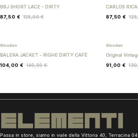
BBJ SHORT LACE - DIRTY
CARLOS RICA
87,50
€
125,00
€
87,50
€
125
SALE
SALE
Wooden
Wooden
BALERA JACKET - RIGHE DIRTY CAFÈ
Original Vinta
104,00
€
149,00
€
91,00
€
130
Passa in store, siamo in viale della Vittoria 40, Terracina 0