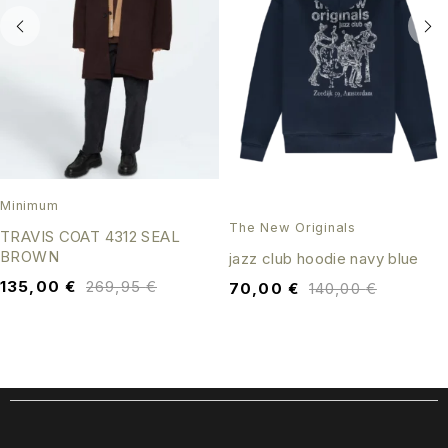
Minimum
The New Originals
TRAVIS COAT 4312 SEAL
BROWN
jazz club hoodie navy blue
135,00
€
269,95
€
70,00
€
140,00
€