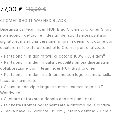
su 5
77,00
€
110,00
€
CROMER SHORT WASHED BLACK
Disegnati dal team rider HUF Brad Cromer, i Cromer Short
riprendono i dettagli e il design dei suoi famosi pantaloni
signature, ma in una versione ampia in denim di cotone con
cuciture rinforzate ed etichette Cromer personalizzate.
• Pantaloncini in denim twill di cotone 100% (384 g/m²)
• Pantaloncini in denim dalla vestibilità ampia disegnati in
collaborazione con il team rider HUF Brad Cromer
• Pantaloncini in denim a 5 tasche con logo ricamato sulla
tasca portamonete
• Chiusura con zip e linguetta metallica con logo HUF
Worldwide
• Cuciture rinforzate a doppio ago nei punti critici
• Etichetta Cromer personalizzata all’interno della cintura
• Taglia base 32; girovita: 85 cm / interno gamba: 28 cm /