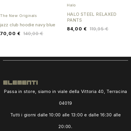
Halo
HALO STEEL RELAXED
The New Originals
PANTS
jazz club hoodie navy blue
84,00
€
119,95
€
70,00
€
140,00
€
Passa in store, siamo in viale della Vittoria 40, Terracina
04019
Tutti i giorni dalle
10:00 alle 13:00
e dalle 16:30 alle
20:00.