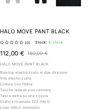
HALO MOVE PANT BLACK
Stock:
In stock
(0)
su 5
112,00
€
160,00
€
HALO MOVE PANT BLACK
Ripstop elasticizzato in due direzioni
Vita elasticizzata
Cintura con fibbia
Tasche laterali con cerniera
Tasca extra su una coscia
Grafica ricamata 223 HALO
Logo HALO stampato