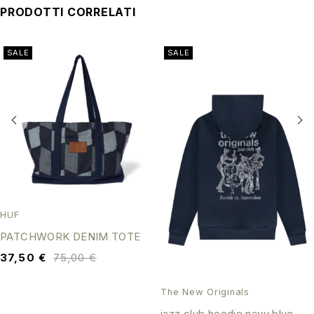
PRODOTTI CORRELATI
SALE
SALE
HUF
PATCHWORK DENIM TOTE
37,50
€
75,00
€
The New Originals
jazz club hoodie navy blue