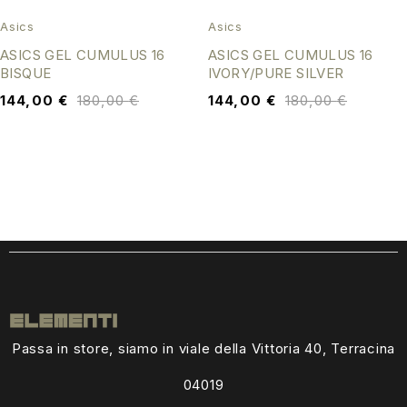
Asics
Asics
ASICS GEL CUMULUS 16
ASICS GEL CUMULUS 16
BISQUE
IVORY/PURE SILVER
144,00
€
180,00
€
144,00
€
180,00
€
Passa in store, siamo in viale della Vittoria 40, Terracina
04019