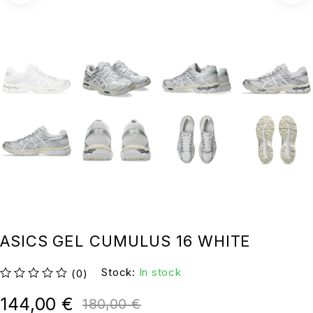
ASICS GEL CUMULUS 16 WHITE
Stock:
In stock
(0)
su 5
144,00
€
180,00
€