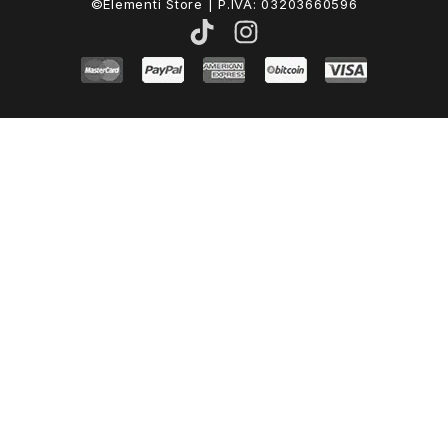
©Elementi Store | P.IVA: 03203660596