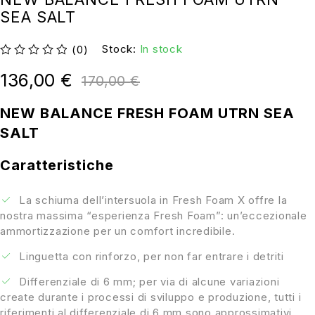
SEA SALT
Stock:
In stock
(0)
su 5
136,00
€
170,00
€
NEW BALANCE FRESH FOAM UTRN SEA
SALT
Caratteristiche
La schiuma dell’intersuola in Fresh Foam X offre la
nostra massima “esperienza Fresh Foam”: un’eccezionale
ammortizzazione per un comfort incredibile.
Linguetta con rinforzo, per non far entrare i detriti
Differenziale di 6 mm; per via di alcune variazioni
create durante i processi di sviluppo e produzione, tutti i
riferimenti al differenziale di 6 mm sono approssimativi