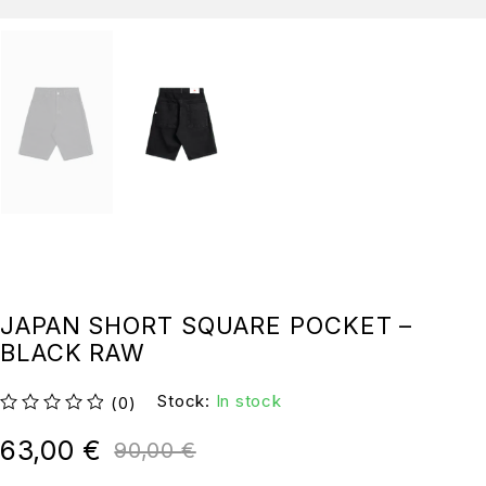
JAPAN SHORT SQUARE POCKET –
BLACK RAW
Stock:
In stock
(0)
su 5
63,00
€
90,00
€