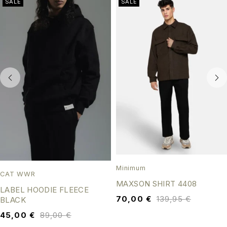
SALE
SALE
Minimum
CAT WWR
MAXSON SHIRT 4408
LABEL HOODIE FLEECE
70,00
€
139,95
€
BLACK
45,00
€
89,00
€