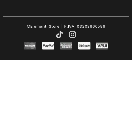
©Elementi Store | P.IVA: 03203660596