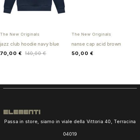
The New Originals
The New Originals
jazz club hoodie navy blue
nanse cap acid brown
70,00
€
140,00
€
50,00
€
Passa in store, siamo in viale della Vittoria 40, Terracina
04019