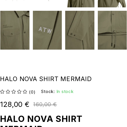
HALO NOVA SHIRT MERMAID
Stock:
In stock
(0)
su 5
128,00
€
160,00
€
HALO NOVA SHIRT