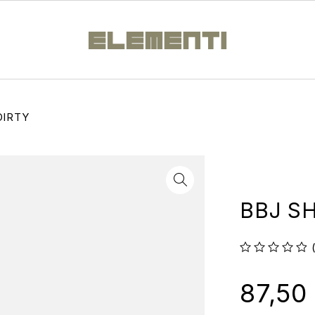
DIRTY
BBJ S
su 5
87,50