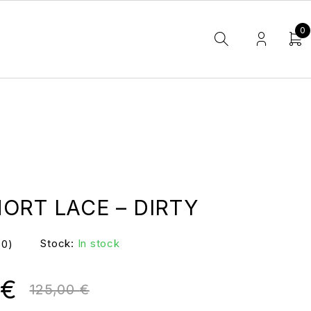
0
HORT LACE – DIRTY
Stock:
In stock
(0)
€
125,00
€