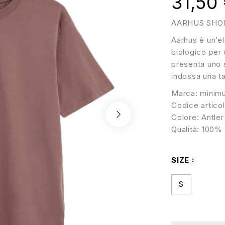
31,50
AARHUS SHOR
Aarhus è un’e
biologico per 
presenta uno s
indossa una ta
Marca: minim
Codice artico
Colore: Antler
Qualità: 100%
SIZE
S