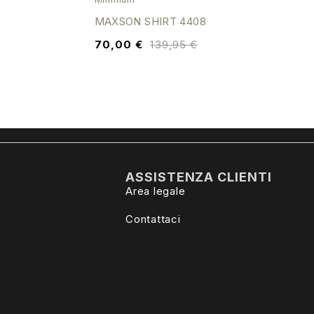
MAXSON SHIRT 4408
70,00
€
139,95
€
ASSISTENZA CLIENTI
Area legale
Contattaci