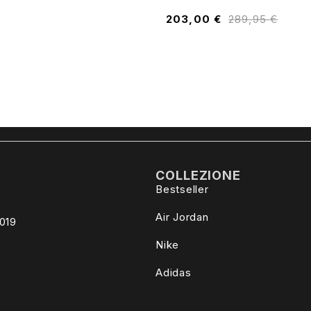
203,00
€
289,95
€
COLLEZIONE
Bestseller
Air Jordan
4019
Nike
Adidas