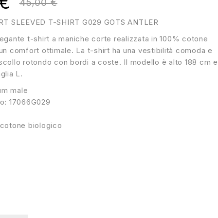
€
45,00
€
T SLEEVED T-SHIRT G029 GOTS ANTLER
legante t-shirt a maniche corte realizzata in 100% cotone
un comfort ottimale. La t-shirt ha una vestibilità comoda e
collo rotondo con bordi a coste. Il modello è alto 188 cm e
glia L.
um male
lo: 17066G029
 cotone biologico