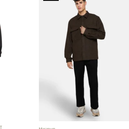
T
Minimum