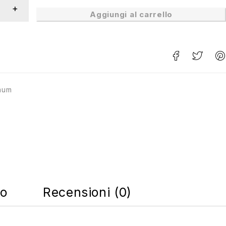
Aggiungi al carrello
mum
co
Recensioni (0)