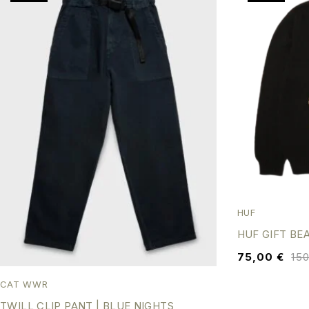
HUF
HUF GIFT BE
75,00
€
15
CAT WWR
TWILL CLIP PANT | BLUE NIGHTS