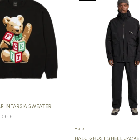
AR INTARSIA SWEATER
0,00
€
Halo
HALO GHOST SHELL JACKE