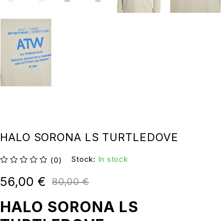
HALO SORONA LS TURTLEDOVE
Stock:
In stock
(0)
su 5
56,00
€
80,00
€
HALO SORONA LS