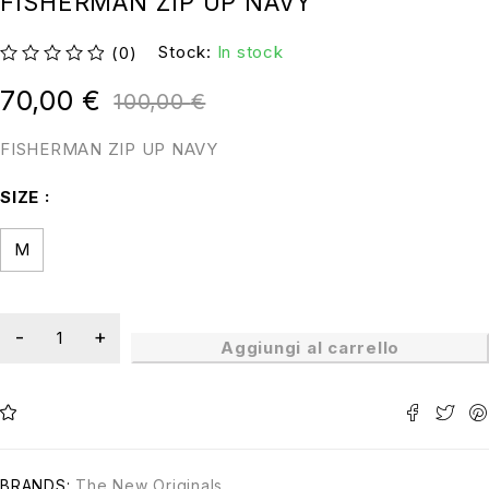
FISHERMAN ZIP UP NAVY
Stock:
In stock
(0)
su 5
70,00
€
100,00
€
FISHERMAN ZIP UP NAVY
SIZE
M
Aggiungi al carrello
BRANDS:
The New Originals