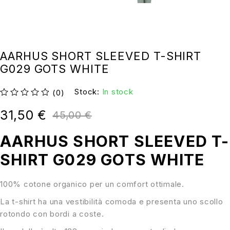
AARHUS SHORT SLEEVED T-SHIRT
G029 GOTS WHITE
Stock:
In stock
(0)
su 5
31,50
€
45,00
€
AARHUS SHORT SLEEVED T-
SHIRT G029 GOTS WHITE
100% cotone organico per un comfort ottimale.
La t-shirt ha una vestibilità comoda e presenta uno scollo
rotondo con bordi a coste.