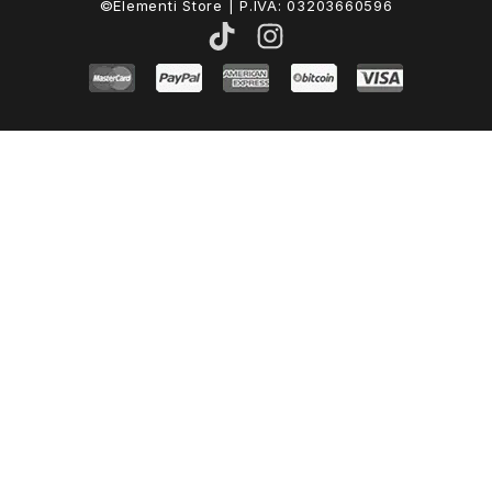
©Elementi Store | P.IVA: 03203660596