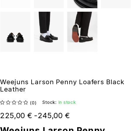
Weejuns Larson Penny Loafers Black
Leather
Stock:
In stock
(0)
su 5
225,00
€
-
245,00
€
Weejuns Larson Penny