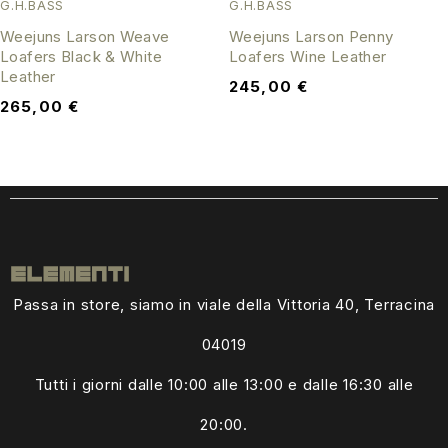
G.H.BASS
G.H.BASS
Weejuns Larson Weave
Weejuns Larson Penny
Loafers Black & White
Loafers Wine Leather
Leather
245,00
€
265,00
€
Passa in store, siamo in viale della Vittoria 40, Terracina
04019
Tutti i giorni dalle
10:00 alle 13:00
e dalle 16:30 alle
20:00.