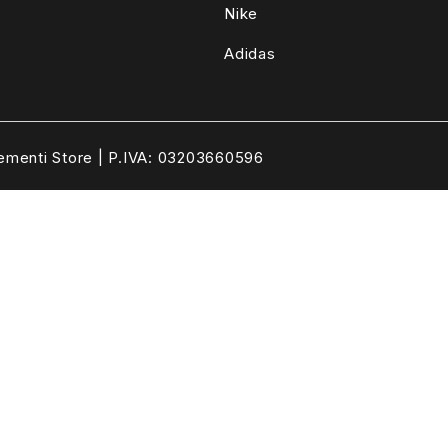
Nike
Adidas
ementi Store | P.IVA: 03203660596