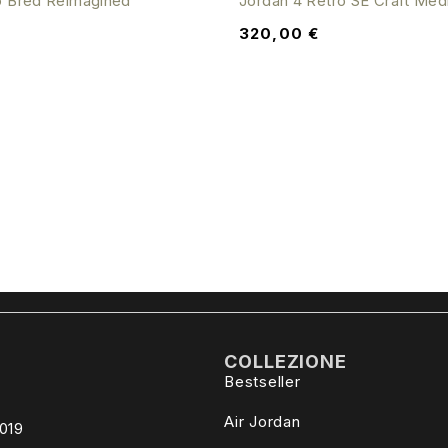
o Bred Reimagined
Jordan 4 Retro SE Craft Med
320,00
€
COLLEZIONE
Bestseller
Air Jordan
4019