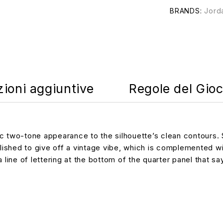
BRANDS:
Jord
zioni aggiuntive
Regole del Gio
c two-tone appearance to the silhouette’s clean contours. 
olished to give off a vintage vibe, which is complemented w
 line of lettering at the bottom of the quarter panel that sa