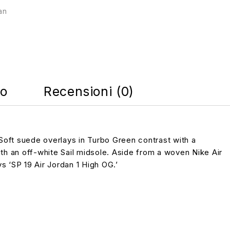
an
co
Recensioni (0)
Soft suede overlays in Turbo Green contrast with a
ith an off-white Sail midsole. Aside from a woven Nike Air
ys ‘SP 19 Air Jordan 1 High OG.’