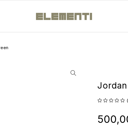
reen
Jordan
su 5
500,