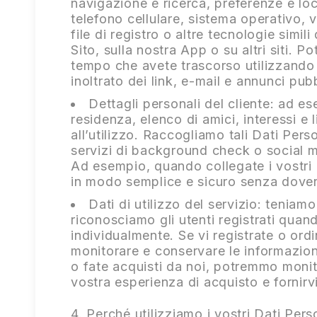
navigazione e ricerca, preferenze e loc
telefono cellulare, sistema operativo, v
file di registro o altre tecnologie simil
Sito, sulla nostra App o su altri siti. 
tempo che avete trascorso utilizzando il
inoltrato dei link, e-mail e annunci pubb
Dettagli personali del cliente: ad e
residenza, elenco di amici, interessi e
all’utilizzo. Raccogliamo tali Dati Pers
servizi di background check o social me
Ad esempio, quando collegate i vostri 
in modo semplice e sicuro senza dove
Dati di utilizzo del servizio: teniam
riconosciamo gli utenti registrati quando
individualmente. Se vi registrate o ord
monitorare e conservare le informazioni
o fate acquisti da noi, potremmo monitor
vostra esperienza di acquisto e fornirvi
4. Perché utilizziamo i vostri Dati Pers