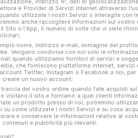
alizzazione, indirizzo IP, dati di geolocalizzazion
ettore e Provider di Servizi Internet attraverso l’
i quando utilizzate i nostri Servizi o interagite con 
Potremmo anche raccogliere informazioni sul vostro u
 Sito o l’App, il numero di volte che vi siete ritor
licitari;
sempio nome, indirizzo e-mail, immagine del profilo
 like. Vengono condivise con noi solo le informazio
onali quando utilizziamo fornitori di servizi e sogg
dia, che forniscono piattaforme internet, servizi d
account Twitter, Instagram o Facebook a noi, per 
r creare un nuovo account;
o traccia del vostro ordine quando fate acquisti sul
 visitano il sito e forniamo a quei clienti informazi
inate un prodotto presso di noi, potremmo utilizza
 su come utilizzate i nostri Servizi e su cosa acqu
are e conservare le informazioni relative al vostro 
 contenuti e pubblicità più rilevanti.
onali?